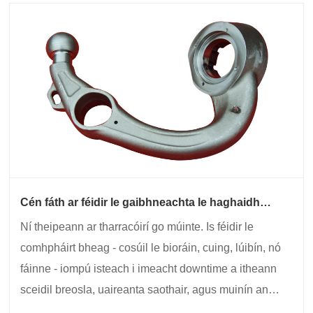
Cén fáth ar féidir le gaibhneachta le haghaidh
Tarracóir d'Aga fónaimh a Dhéanamh nó a
Ní theipeann ar tharracóirí go múinte. Is féidir le
Bhriseadh?
comhpháirt bheag - cosúil le bioráin, cuing, lúibín, nó
fáinne - iompú isteach i imeacht downtime a itheann
sceidil breosla, uaireanta saothair, agus muinín an
chustaiméara.