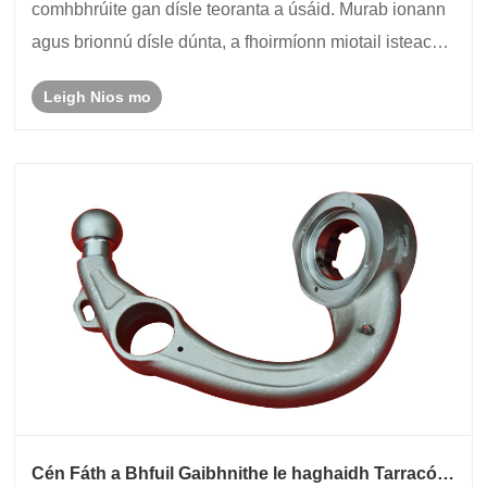
comhbhrúite gan dísle teoranta a úsáid. Murab ionann
agus brionnú dísle dúnta, a fhoirmíonn miotail isteach i
gcuas ar leith, ceadaíonn brionnú dísle oscailte
Leigh Nios mo
saorghluaiseacht an phíosa oibre id......
Cén Fáth a Bhfuil Gaibhnithe le haghaidh Tarracóra