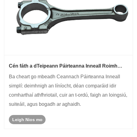
Cén fáth a dTeipeann Páirteanna Inneall Roimh
Am?
Ba cheart go mbeadh Ceannach Páirteanna Inneall
simplí: deimhnigh an líníocht, déan comparáid idir
comharthaí athfhriotail, cuir an t-ordú, faigh an loingsiú,
suiteáil, agus bogadh ar aghaidh.
Leigh Nios mo