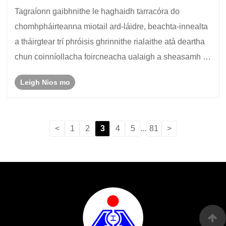
Eochair maidir le Feidhmíocht, Marthanacht agus
Tagraíonn gaibhnithe le haghaidh tarracóra do
Nuálaíocht Talmhaíochta sa Todhchaí?
chomhpháirteanna miotail ard-láidre, beachta-innealta
a tháirgtear trí phróisis ghrinnithe rialaithe atá deartha
chun coinníollacha foircneacha ualaigh a sheasamh i
dtimpeallachtaí talmhaíochta. Feidhmíonn na
Leigh Nios mo
comhpháirteanna seo mar chnámh droma struchtú......
<
1
2
3
4
5
...
81
>