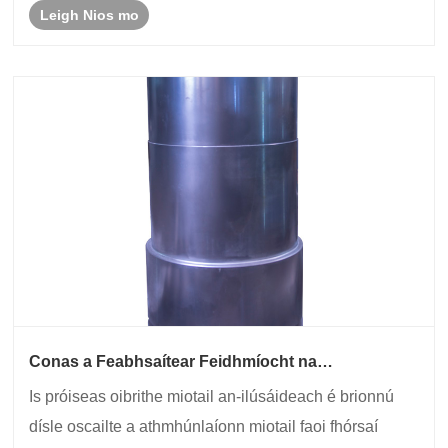
Leigh Nios mo
Conas a Feabhsaítear Feidhmíocht na
Comhpháirte Tionscail le Open Die Forging?
Is próiseas oibrithe miotail an-ilúsáideach é brionnú
dísle oscailte a athmhúnlaíonn miotail faoi fhórsaí