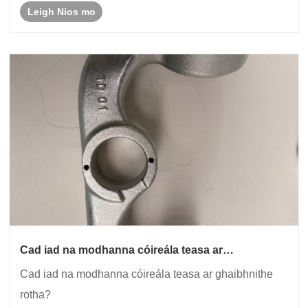
Leigh Nios mo
Cad iad na modhanna cóireála teasa ar
ghaibhnithe rotha?
Cad iad na modhanna cóireála teasa ar ghaibhnithe
rotha?