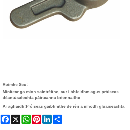
Roimhe Seo:
Mínítear go mion saintréithe, cur i bhfeidhm agus próiseas
déantúsaíochta páirteanna brionnaithe
Ar aghaidh:
Próiseas gaibhnithe de réir a mhodh gluaiseachta
Facebook
X
WhatsApp
Pinterest
LinkedIn
Share