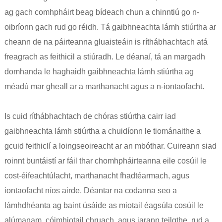
ag gach comhpháirt beag bídeach chun a chinntiú go n-
oibríonn gach rud go réidh. Tá gaibhneachta lámh stiúrtha ar
cheann de na páirteanna gluaisteáin is ríthábhachtach atá
freagrach as feithicil a stiúradh. Le déanaí, tá an margadh
domhanda le haghaidh gaibhneachta lámh stiúrtha ag
méadú mar gheall ar a marthanacht agus a n-iontaofacht.
Is cuid ríthábhachtach de chóras stiúrtha cairr iad
gaibhneachta lámh stiúrtha a chuidíonn le tiománaithe a
gcuid feithiclí a loingseoireacht ar an mbóthar. Cuireann siad
roinnt buntáistí ar fáil thar chomhpháirteanna eile cosúil le
cost-éifeachtúlacht, marthanacht fhadtéarmach, agus
iontaofacht níos airde. Déantar na codanna seo a
lámhdhéanta ag baint úsáide as miotail éagsúla cosúil le
alúmanam, cóimhiotail chruach, agus iarann ​​​​teilgthe, rud a