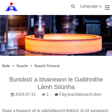
Language
Baile
>
Nuacht
>
Nuacht Tionscal
Buntáistí a bhaineann le Gaibhnithe
Lámh Stiúrtha
2024-07-31
1
Fág teachtaireacht dom
Nuair a thagann sé le sábháilteacht feithiclí, tá ról suntasach