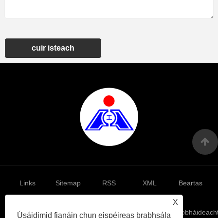
cuir isteach
Links
Sitemap
RSS
XML
Beartas
X
Príobháideach
Úsáidimid fianáin chun eispéireas brabhsála