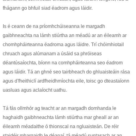
fhágann go bhfuil siad éadrom agus láidir.
Is é ceann de na príomhchúiseanna le margadh
gaibhneachta na lámh stiúrtha an méadú ar an éileamh ar
chomhpháirteanna éadroma agus láidre. Trí chóimhiotail
chruach agus alúmanam a úsáid sa phróiseas
déantúsaíochta, bíonn na comhpháirteanna seo éadrom
agus láidir. Tá an ghné seo tairbheach do ghluaisteáin rása
agus d'fheithiclí ardfheidhmíochta eile, toisc go dteastaíonn
uasluas agus aclaíocht uathu.
Tá fás ollmhór ag teacht ar an margadh domhanda le
haghaidh gaibhneachta lámh stiúrtha mar gheall ar an
éileamh méadaithe ó thionscal na ngluaisteán. De réir
staidéir mhargaidh le déanaí, tá méadú suntasach ar an