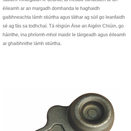
éileamh ar an margadh domhanda le haghaidh
gaibhneachta lámh stiúrtha agus táthar ag súil go leanfaidh
sé ag fás sa todhchaí. Tá réigiún Áise an Aigéin Chiúin, go
háirithe, ina phríomh-mhol maidir le táirgeadh agus éileamh
ar ghaibhnithe lámh stiúrtha.