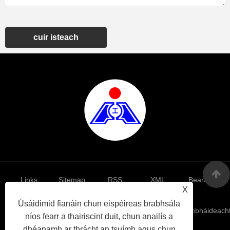
cuir isteach
Links
Sitemap
RSS
XML
Beartas
X
Úsáidimid fianáin chun eispéireas brabhsála
Príobháideach
níos fearr a thairiscint duit, chun anailís a
dhéanamh ar thrácht an tsuímh agus chun