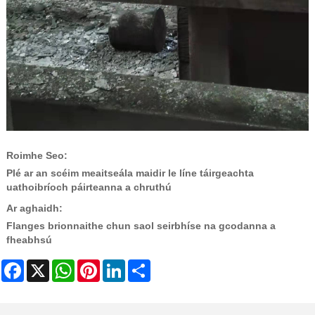
Roimhe Seo:
Plé ar an scéim meaitseála maidir le líne táirgeachta
uathoibríoch páirteanna a chruthú
Ar aghaidh:
Flanges brionnaithe chun saol seirbhíse na gcodanna a
fheabhsú
Facebook
X
WhatsApp
Pinterest
LinkedIn
Share