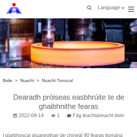
Language
Baile
>
Nuacht
>
Nuacht Tionscal
Dearadh próiseas easbhrúite te de
ghaibhnithe fearas
2022-09-14
1
Fág teachtaireacht dom
I giarbhoscaí gluaisrothair de chineál 90 fearas tiomána