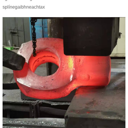
splíne
gaibhneachta
x