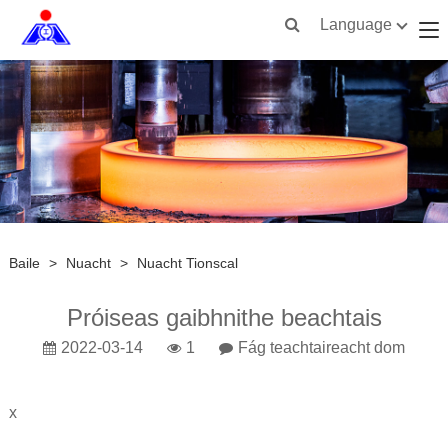
Language
Baile
>
Nuacht
>
Nuacht Tionscal
Próiseas gaibhnithe beachtais
2022-03-14
1
Fág teachtaireacht dom
x