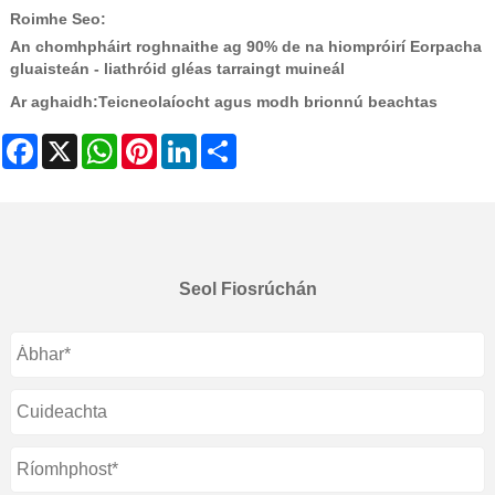
Roimhe Seo:
An chomhpháirt roghnaithe ag 90% de na hiompróirí Eorpacha
gluaisteán - liathróid gléas tarraingt muineál
Ar aghaidh:
Teicneolaíocht agus modh brionnú beachtas
Facebook
X
WhatsApp
Pinterest
LinkedIn
Share
Seol Fiosrúchán